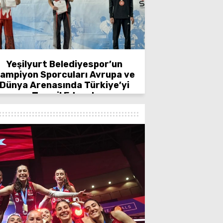
Yeşilyurt Belediyespor’un
ampiyon Sporcuları Avrupa ve
Dünya Arenasında Türkiye’yi
Temsil Edecek
“15 Tem
Haftas
M
Şampiy