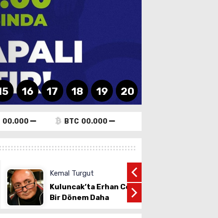
Lira Y
15
16
17
18
19
20
00.000
BTC
00.000
Kemal Turgut
Savaş Y
Kuluncak’ta Erhan Cengiz’le
Bu Şehi
Bir Dönem Daha
Kalmaz