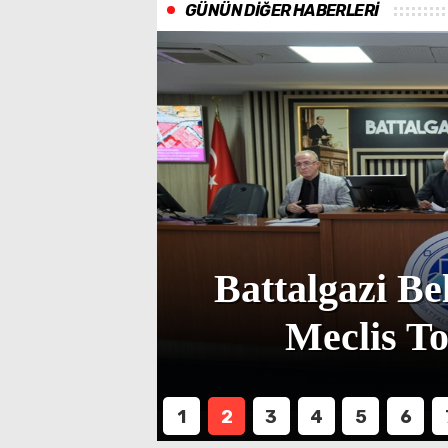
GÜNÜN DİĞER HABERLERİ
Ağustos
ndem
Battalgazi Be
ndı
Meclis To
1
2
3
4
5
6