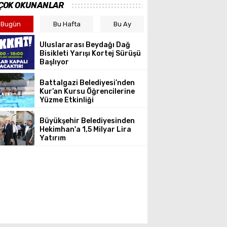
ÇOK OKUNANLAR
Bugün
Bu Hafta
Bu Ay
Uluslararası Beydağı Dağ
Bisikleti Yarışı Kortej Sürüşü
Başlıyor
Battalgazi Belediyesi’nden
Kur’an Kursu Öğrencilerine
Yüzme Etkinliği
Büyükşehir Belediyesinden
Hekimhan'a 1,5 Milyar Lira
Yatırım
üyükşehir Zabıta Ekipler
6 Bin 500 Denetim Gerçekl