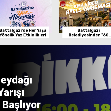
Battalgazi'de Her Yaşa
Battalgazi
Yönelik Yaz Etkinlikleri
Belediyesinden "60
Saniyede Battalgazi"
Kısa Video Yarışması
Beydağı
Yarışı
 Başlıyor