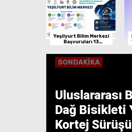
Yeşilyurt Bilim Merkezi
Başvuruları 13
Temmuz'da Başlıyor
SONDAKİKA
Uluslararası 
Dağ Bisikleti 
Kortej Sürüşü