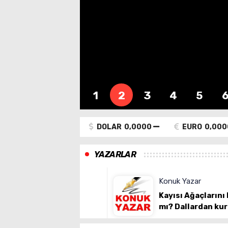
1
2
3
4
5
DOLAR
0,0000
EURO
0,000
YAZARLAR
 Berhan Yılmaz
Konuk Yazar
Değil Bir Ömür
Kayısı Ağaçlarını Budam
uz...
mı? Dallardan kurtulmak