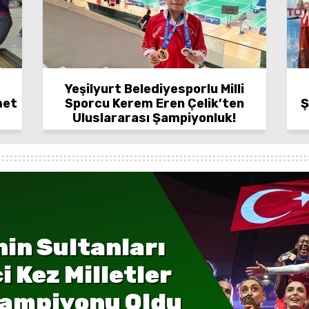
Yeşilyurt Belediyesporlu Milli
met
Sporcu Kerem Eren Çelik’ten
Ş
Uluslararası Şampiyonluk!
nin Sultanları
i Kez Milletler
Şampiyonu Oldu