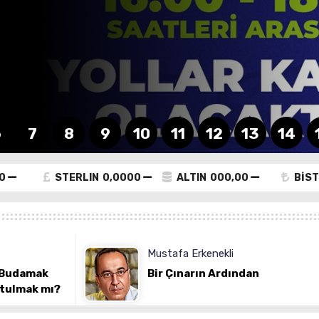
6
7
8
9
10
11
12
13
14
0
STERLIN
0,0000
ALTIN
000,00
BİST
Mustafa Erkenekli
ak
Bir Çınarın Ardından
 mı?