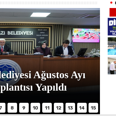
lediyesi Ağustos Ayı
B
plantısı Yapıldı
1
7
8
9
10
11
12
13
14
15