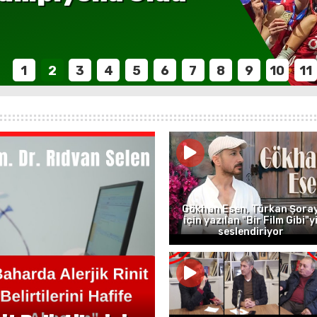
1
2
3
4
5
6
7
8
9
10
11
Gökhan Esen, Türkan Şora
için yazılan "Bir Film Gibi"y
seslendiriyor