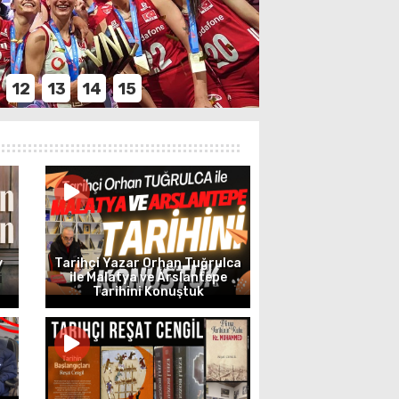
12
13
14
15
y
Tarihçi Yazar Orhan Tuğrulca
i
ile Malatya ve Arslantepe
Tarihini Konuştuk