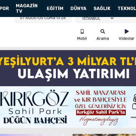
MAGAZİN
POR
EĞİTİM
DÜNYA
SAĞLIK
TEKNOL
TV
07 AĞUSTOS Cuma 13:26
Mobil
Arama
Videolar