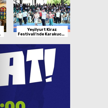
Yeşilyurt Kiraz
Festivali’nde Karakucak
Güreşleri Heyecanı
Yaşandı
SONDAKİ
Büyük
Beledi
Hekimh