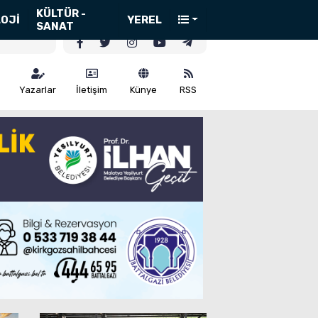
KÜLTÜR -
OJİ
YEREL
SANAT
Yazarlar
İletişim
Künye
RSS